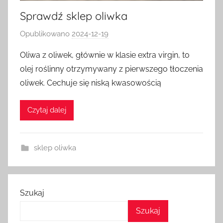
Sprawdź sklep oliwka
Opublikowano
2024-12-19
p
r
Oliwa z oliwek, głównie w klasie extra virgin, to
z
olej roślinny otrzymywany z pierwszego tłoczenia
e
oliwek. Cechuje się niską kwasowością
z
k
Czytaj dalej
a
s
i
sklep oliwka
a
Szukaj
Szukaj