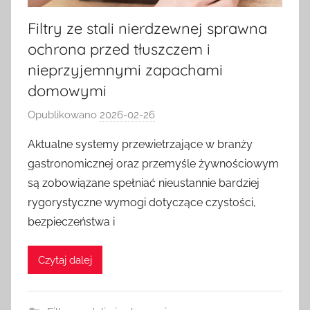
Filtry ze stali nierdzewnej sprawna
ochrona przed tłuszczem i
nieprzyjemnymi zapachami
domowymi
Opublikowano
2026-02-26
p
r
Aktualne systemy przewietrzające w branży
z
gastronomicznej oraz przemyśle żywnościowym
e
są zobowiązane spełniać nieustannie bardziej
z
rygorystyczne wymogi dotyczące czystości,
k
bezpieczeństwa i
a
s
i
Czytaj dalej
a